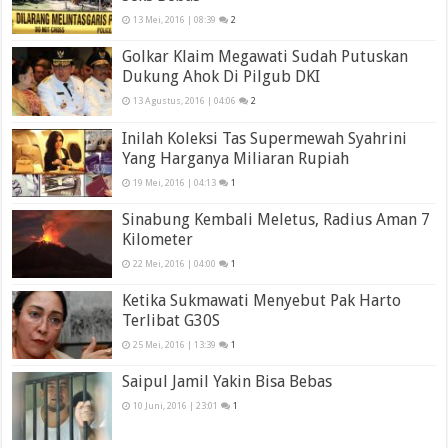
13 Mei, 2016 | 08:39
2
Golkar Klaim Megawati Sudah Putuskan
Dukung Ahok Di Pilgub DKI
13 Agustus, 2016 | 04:06
2
Inilah Koleksi Tas Supermewah Syahrini
Yang Harganya Miliaran Rupiah
19 Mei, 2016 | 04:13
1
Sinabung Kembali Meletus, Radius Aman 7
Kilometer
22 Mei, 2016 | 04:00
1
Ketika Sukmawati Menyebut Pak Harto
Terlibat G30S
25 Mei, 2016 | 13:39
1
Saipul Jamil Yakin Bisa Bebas
10 Juni, 2016 | 23:01
1