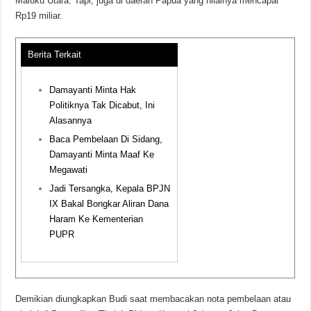
Maluku Utara. Tapi, juga di daerah Papua yang nilainya mencapai
Rp19 miliar.
Berita Terkait
Damayanti Minta Hak
Politiknya Tak Dicabut, Ini
Alasannya
Baca Pembelaan Di Sidang,
Damayanti Minta Maaf Ke
Megawati
Jadi Tersangka, Kepala BPJN
IX Bakal Bongkar Aliran Dana
Haram Ke Kementerian
PUPR
Demikian diungkapkan Budi saat membacakan nota pembelaan atau