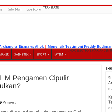
TRANSLATE
ksi
Info Iklan
Live Score
Archandra
|
Risma vs Ahok
|
Menelisik Testimoni Freddy Budima
INDOELECTION
SYARIAHCENT
MAKER
SAINSTEK
SPORT
JATIM
Ter
 1 M Pengamen Cipulir
S
A
bulkan?
2
K
Te
Pinterest
2
praperadilan yang dilayangkan dua pengamen asal Cipulir,