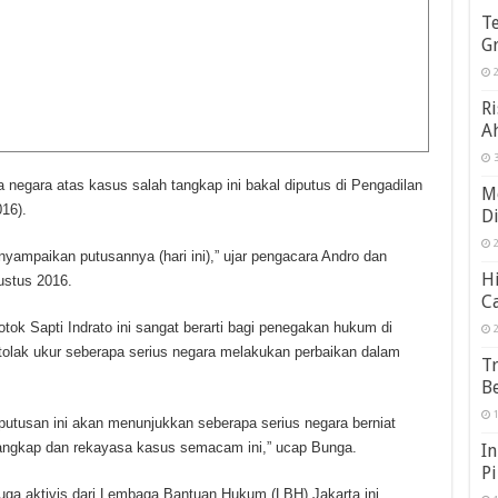
Te
G
2
R
A
3
a negara atas kasus salah tangkap ini bakal diputus di Pengadilan
Me
016).
D
2
yampaikan putusannya (hari ini),” ‎ujar pengacara Andro dan
Hi
ustus 2016.
C
ok Sapti Indrato ini sangat berarti bagi penegakan hukum di
2
tolak ukur seberapa serius negara melakukan perbaikan dalam
Tr
B
1
putusan ini akan menunjukkan seberapa serius negara berniat
tangkap dan rekayasa kasus semacam ini,” ucap Bunga.
In
Pi
ga aktivis dari Lembaga Bantuan Hukum (LBH) Jakarta ini