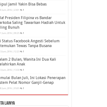
ipul Jamil Yakin Bisa Bebas
0 Juni, 2016 | 23:01
1
la! Presiden Filipina vs Bandar
arkoba Saling Tawarkan Hadiah Untuk
aling Bunuh
1 Juni, 2016 | 09:25
1
i Status Facebook Angesti Sebelum
itemukan Tewas Tanpa Busana
3 Juni, 2016 | 12:23
1
lam 2 Bulan, Wanita Ini Dua Kali
elahirkan Anak
3 Juni, 2016 | 13:33
1
mulai Bulan Juli, Ini Lokasi Penerapan
stem Pelat Nomor Ganjil-Genap
8 Juni, 2016 | 05:05
1
ita Lainya