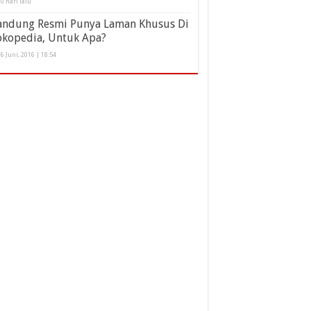
0 hari lalu
andung Resmi Punya Laman Khusus Di
okopedia, Untuk Apa?
6 Juni, 2016 | 18:54