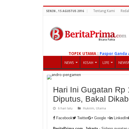
Tentang Kami
Reda
SENIN , 15 AGUSTUS 2016
TOPIK UTAMA
:
Paspor Ganda 
NEWS
KISAH
LIFE
NEWS
Hari Ini Gugatan Rp
Diputus, Bakal Dika
6 hari lalu
Hukrim
,
Utama
Facebook
Twitter
Google +
LinkedIn
BeritaPrima.com, Jakarta
- Sidang gugatan 