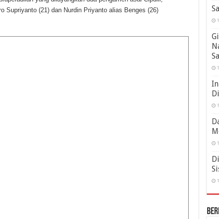
Sa
 Supriyanto (21) dan Nurdin Priyanto alias Benges (26)
1
Gi
N
S
1
In
D
1
Da
M
1
Di
Si
1
Ber