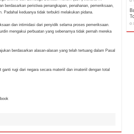
1
an berdasarkan peristiwa penangkapan, penahanan‎, pemeriksaan,
B
n. Padahal keduanya tidak terbukti melakukan pidana.
T
2
saan dan intimidasi dari penyidik selama proses pemeriksaan.
Nurdin mengakui perbuatan yang sebenarnya tidak pernah mereka
 ajukan berdasarkan alasan-alasan yang telah tertuang dalam Pasal
anti rugi dari negara secara materiil dan imateriil dengan total
ebook