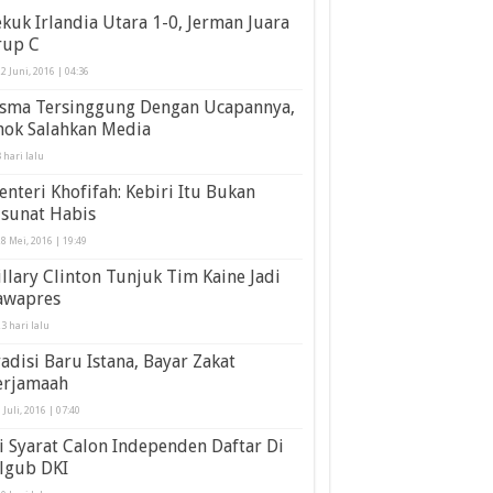
kuk Irlandia Utara 1-0, Jerman Juara
rup C
2 Juni, 2016 | 04:36
isma Tersinggung Dengan Ucapannya,
hok Salahkan Media
 hari lalu
nteri Khofifah: Kebiri Itu Bukan
isunat Habis
8 Mei, 2016 | 19:49
llary Clinton Tunjuk Tim Kaine Jadi
awapres
3 hari lalu
adisi Baru Istana, Bayar Zakat
erjamaah
 Juli, 2016 | 07:40
i Syarat Calon Independen Daftar Di
lgub DKI