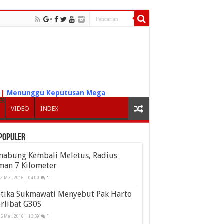
n
|
Menunggu Keputusan Mega
ER
VIDEO
INDEX
populer
inabung Kembali Meletus, Radius
man 7 Kilometer
2 Mei, 2016 | 04:00
1
etika Sukmawati Menyebut Pak Harto
rlibat G30S
5 Mei, 2016 | 13:39
1