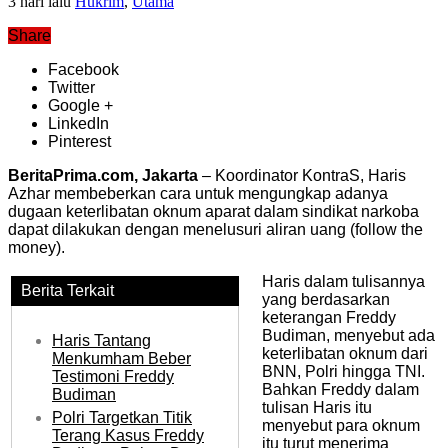
3 hari lalu
Hukrim
,
Utama
Share
Facebook
Twitter
Google +
LinkedIn
Pinterest
BeritaPrima.com, Jakarta
– Koordinator KontraS, Haris
Azhar membeberkan cara untuk mengungkap adanya
dugaan keterlibatan oknum aparat dalam sindikat narkoba
dapat dilakukan dengan menelusuri aliran uang (follow the
money).
Haris dalam tulisannya
Berita Terkait
yang berdasarkan
keterangan Freddy
Budiman, menyebut ada
Haris Tantang
keterlibatan oknum dari
Menkumham Beber
BNN, Polri hingga TNI.
Testimoni Freddy
Bahkan Freddy dalam
Budiman
tulisan Haris itu
Polri Targetkan Titik
menyebut para oknum
Terang Kasus Freddy
itu turut menerima