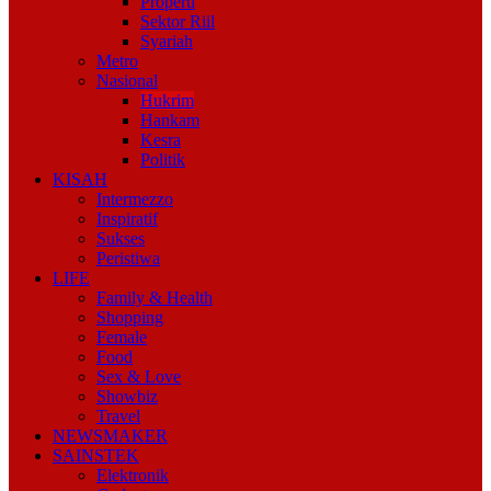
Properti
Sektor Riil
Syariah
Metro
Nasional
Hukrim
Hankam
Kesra
Politik
KISAH
Intermezzo
Inspiratif
Sukses
Peristiwa
LIFE
Family & Health
Shopping
Female
Food
Sex & Love
Showbiz
Travel
NEWSMAKER
SAINSTEK
Elektronik