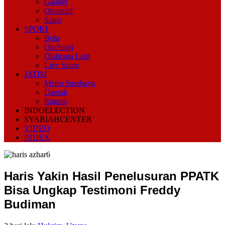
Gadget
Otomotif
Sains
SPORT
Bola
OtoSport
Olahraga Lain
Live Score
JATIM
Metro Surabaya
Daerah
Ragam
INDOELECTION
SYARIAHCENTER
VIDEO
INDEX
Haris Yakin Hasil Penelusuran PPATK
Bisa Ungkap Testimoni Freddy
Budiman