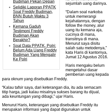
Budiman Pekan Depan
sejumlah uang darinya.
Selidiki Laporan PPATK
Soal Freddy Budiman,
“Dalam soal narkoba
BNN Butuh Waktu 3
untuk memerangi
Tahun
kejahatannya, dengan
follow the money, alur
Kemana Gaduh
uang itu kemana aja,
Testimoni Freddy
cucinya di mana,
Budiman Akan
transitnya di mana.
Berakhir?
Menurut saya disitu
Soal Data PPATK, Polri:
salah satu metodenya,”
Belum Ada Uang Freddy
kata Haris di kantornya,
Budiman Yang Mengalir
Jumat 12 Agustus 2016.
Ke Polri
Haris mengaku belum
mengetahui dasar
pemberian uang kepada
para oknum yang disebutkan Freddy.
“Kalau tafsir saya, dari keterangan dia, itu ada semacam
titip harga, jadi kalau misalnya sukses barang itu dijual,
ada keuntungan yang dibagi,” ujar Haris.
Menurut Haris, keterangan yang disebutkan Freddy itu
merupakan informasi yang dapat digunakan untuk