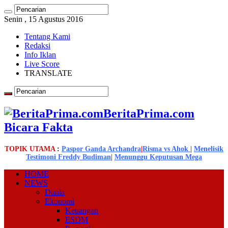
Senin , 15 Agustus 2016
Tentang Kami
Redaksi
Info Iklan
Live Score
TRANSLATE
BeritaPrima.com
Bicara Fakta
TOPIK UTAMA
:
Paspor Ganda Archandra
|
Risma vs Ahok
|
Menelisik
Testimoni Freddy Budiman
|
Menunggu Keputusan Mega
HOME
NEWS
Dunia
Ekonomi
Keuangan
ESDM