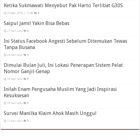
Ketika Sukmawati Menyebut Pak Harto Terlibat G30S
25 Mei, 2016 | 13:39
1
Saipul Jamil Yakin Bisa Bebas
27 hari lalu
1
Ini Status Facebook Angesti Sebelum Ditemukan Tewas
Tanpa Busana
24 hari lalu
1
Dimulai Bulan Juli, Ini Lokasi Penerapan Sistem Pelat
Nomor Ganjil-Genap
19 hari lalu
1
Inilah Enam Pengusaha Muslim Yang Jadi Inspirasi
Kesuksesan
19 hari lalu
1
Survei Manilka Klaim Ahok Masih Unggul
17 hari lalu
1