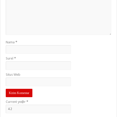
Nama
*
Surel
*
Situs Web
Current ye@r
*