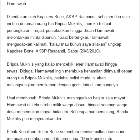
Harmawati.
Diceritakan oleh Kapolres Bone, AKBP Raspandi, sebelum dua sejoli
ini tiba di rumah orang tua Bripda Mukhlis, mereka terlibat
pertengkaran. Terjadi percekcokan hingga Bidan Harmawati
melontarkan minta dibunuh. “Saat bertengkar, Harmawati
mengucapkan kalimat, ‘kalau mau bunuh saya silakan'” ungkap
Kapolres Bone, AKBP Raspandi, Sabtu (20/8/2016).
Bripda Mukhlis yang kalap mencekik leher Harmawati hingga
tewas. Diduga, Harmawati ingin membuka kehamilan dirinya di depan
orang tua Bripda Mukhlis, padahal polisi muda ini akan
melangsungkan pernikahan dengan gadis lain di kampungnya.
Usai membunuh, Bripda Mukhlis meninggalkan begitu saja mayat
Harmawati di kebun tebu milik warga dusun, hingga seorang warga
desa menemukan mayat bidan ini. Beberapa hari berselang, Bripda
Mukhlis pun menyerahkan diri.
Pihak Kepolisan Resor Bone sementara menyimpulkan kasus ini
merupakan pembunuan tidak terencana. “Dari kronologi itu,