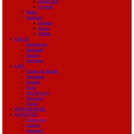
Sektor Riil
Syariah
Metro
Nasional
Hukrim
Kesra
Politik
KISAH
Intermezzo
Inspiratif
Sukses
Peristiwa
LIFE
Family & Health
Shopping
Female
Food
Sex & Love
Showbiz
Travel
NEWSMAKER
SAINSTEK
Elektronik
Gadget
Otomotif