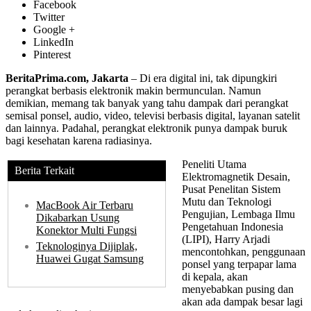
Facebook
Twitter
Google +
LinkedIn
Pinterest
BeritaPrima.com, Jakarta
– Di era digital ini, tak dipungkiri
perangkat berbasis elektronik makin bermunculan. Namun
demikian, memang tak banyak yang tahu dampak dari perangkat
semisal ponsel, audio, video, televisi berbasis digital, layanan satelit
dan lainnya. Padahal, perangkat elektronik punya dampak buruk
bagi kesehatan karena radiasinya.
Peneliti Utama
Berita Terkait
Elektromagnetik Desain,
Pusat Penelitan Sistem
Mutu dan Teknologi
MacBook Air Terbaru
Pengujian, Lembaga Ilmu
Dikabarkan Usung
Pengetahuan Indonesia
Konektor Multi Fungsi
(LIPI), Harry Arjadi
Teknologinya Dijiplak,
mencontohkan, penggunaan
Huawei Gugat Samsung
ponsel yang terpapar lama
di kepala, akan
menyebabkan pusing dan
akan ada dampak besar lagi