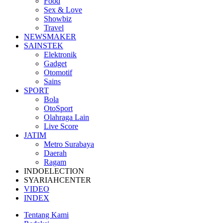
Food
Sex & Love
Showbiz
Travel
NEWSMAKER
SAINSTEK
Elektronik
Gadget
Otomotif
Sains
SPORT
Bola
OtoSport
Olahraga Lain
Live Score
JATIM
Metro Surabaya
Daerah
Ragam
INDOELECTION
SYARIAHCENTER
VIDEO
INDEX
Tentang Kami