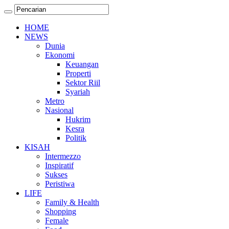
HOME
NEWS
Dunia
Ekonomi
Keuangan
Properti
Sektor Riil
Syariah
Metro
Nasional
Hukrim
Kesra
Politik
KISAH
Intermezzo
Inspiratif
Sukses
Peristiwa
LIFE
Family & Health
Shopping
Female