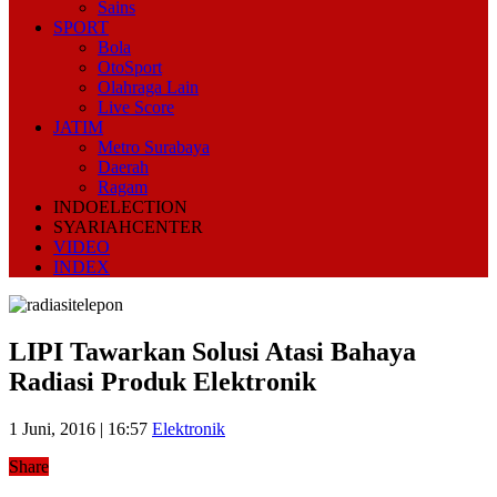
Sains
SPORT
Bola
OtoSport
Olahraga Lain
Live Score
JATIM
Metro Surabaya
Daerah
Ragam
INDOELECTION
SYARIAHCENTER
VIDEO
INDEX
LIPI Tawarkan Solusi Atasi Bahaya
Radiasi Produk Elektronik
1 Juni, 2016 | 16:57
Elektronik
Share