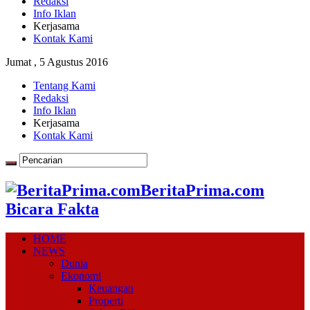
Redaksi
Info Iklan
Kerjasama
Kontak Kami
Jumat , 5 Agustus 2016
Tentang Kami
Redaksi
Info Iklan
Kerjasama
Kontak Kami
BeritaPrima.com
Bicara Fakta
HOME
NEWS
Dunia
Ekonomi
Keuangan
Properti