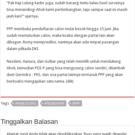
“Pak Haji Lulung kader juga, sudah barang tentu kalau hasil surveinya
bisa menandingi Ahok kami pertimbangkan, tapi sampai saat ini masih
jauh kan?” ujarnya.
PPP membuka pendaftaran calon mulai besok hingga 25 Juni. Jika
sudah memutuskan calon, maka koalisi dengan partai lain akan
dibagun. Romy memprediksi, nantinya akan ada empat pasangan
dalam pilkada DKI.
Nasdem, Hanura, dan Golkar yang telah memilih untuk mendukung
Ahok, kemudian PDI-P yang bisa mengusung calon sendiri, ditambah
duet Gerindra - PKS, dan sisa partai lainnya termasuk PPP yang akan
berkoalisi mengajukan satu nama. (dik)
Tags
#HAJILULUNG
#PILKADADKI
#PPP
Tinggalkan Balasan
Alamat surel Anda tidak akan dipublikasikan.
Ruas yang wajib ditandai