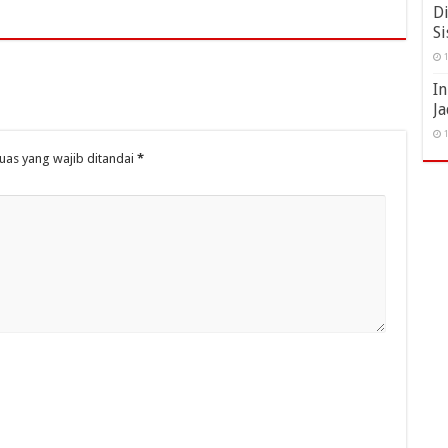
Di
Si
1
I
Ja
1
uas yang wajib ditandai
*