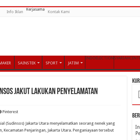
Kerjasama
i
Info Iklan
Kontak Kami
INDOELECTION
SYARIAHCENT
MAKER
SAINSTEK
SPORT
JATIM
KUR
insos Jakut Lakukan Penyelamatan
Pinterest
Ber
ial (Sudinsos) Jakarta Utara menyelamatkan seorang nenek yang
I
n, Kecamatan Penjaringan, Jakarta Utara. Penganiayaan tersebut
P