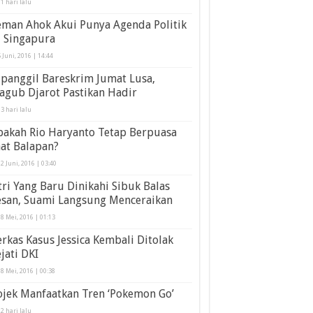
1 hari lalu
eman Ahok Akui Punya Agenda Politik
i Singapura
 Juni, 2016 | 14:44
panggil Bareskrim Jumat Lusa,
agub Djarot Pastikan Hadir
3 hari lalu
pakah Rio Haryanto Tetap Berpuasa
at Balapan?
2 Juni, 2016 | 03:40
tri Yang Baru Dinikahi Sibuk Balas
esan, Suami Langsung Menceraikan
8 Mei, 2016 | 01:13
rkas Kasus Jessica Kembali Ditolak
jati DKI
8 Mei, 2016 | 00:38
ojek Manfaatkan Tren ‘Pokemon Go’
2 hari lalu