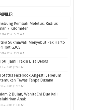
populer
inabung Kembali Meletus, Radius
man 7 Kilometer
2 Mei, 2016 | 04:00
1
etika Sukmawati Menyebut Pak Harto
rlibat G30S
5 Mei, 2016 | 13:39
1
ipul Jamil Yakin Bisa Bebas
0 Juni, 2016 | 23:01
1
i Status Facebook Angesti Sebelum
itemukan Tewas Tanpa Busana
3 Juni, 2016 | 12:23
1
lam 2 Bulan, Wanita Ini Dua Kali
elahirkan Anak
3 Juni, 2016 | 13:33
1