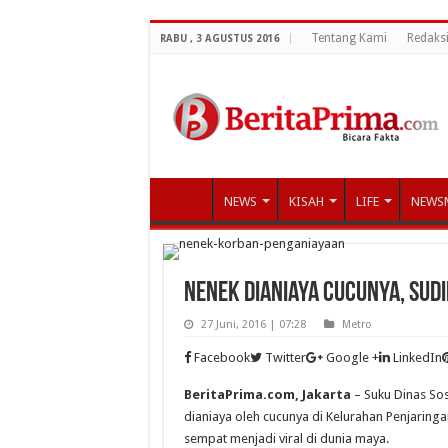
Tentang Kami
Redaks
RABU , 3 AGUSTUS 2016
NEWS
KISAH
LIFE
NEWS
Nenek Dianiaya Cucunya, Sud
27 Juni, 2016 | 07:28
Metro
Facebook
Twitter
Google +
LinkedIn
BeritaPrima.com, Jakarta
– Suku Dinas Sos
dianiaya oleh cucunya di Kelurahan Penjaringa
sempat menjadi viral di dunia maya.