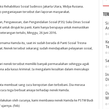
i Rehabilitasi Sosial Sudinsos Jakarta Utara, Widya Rusiana.
 penganiayaan tersebut dari laporan masyarakat.
Ter
n, Pengawasan, dan Pengendalian Sosial (P3S) Suku Dinas Sosial
S
 untuk dirujuk ke panti. Kami hanya berupaya untuk memastikan
A
eterangan tertulis, Minggu, 26 Juni 2016.
2
K
rnama Hamda itu, saat ini sudah berada di Panti Sosial Tresna
Te
at. Nenek tersebut sekarang sudah mendapatkan pelayanan sosial,
2
Sa
ri nenek tersebut memiliki banyak permasalahan sehingga agak
1
na ada kasus kriminal. Ia mengalami kesulitan dalam mencukupi
In
D
nyata membuat sang cucu kerepotan dan terbebani. Dia merasa
1
 cucu tega berbuat aniaya terhadap nenek Hamda.
Da
M
dilakukan oleh cucunya, kami membawa nenek Hamda ke PSTW Budi
1
ujarnya. (feb)