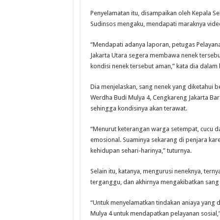
Penyelamatan itu, disampaikan oleh Kepala Seks
Sudinsos mengaku, mendapati maraknya video
“Mendapati adanya laporan, petugas Pelayana
Jakarta Utara segera membawa nenek tersebut
kondisi nenek tersebut aman,” kata dia dalam k
Dia menjelaskan, sang nenek yang diketahui be
Werdha Budi Mulya 4, Cengkareng Jakarta Bar
sehingga kondisinya akan terawat.
“Menurut keterangan warga setempat, cucu da
emosional. Suaminya sekarang di penjara kare
kehidupan sehari-harinya,” tuturnya.
Selain itu, katanya, mengurusi neneknya, ter
terganggu, dan akhirnya mengakibatkan sang
“Untuk menyelamatkan tindakan aniaya yang 
Mulya 4 untuk mendapatkan pelayanan sosial,” 