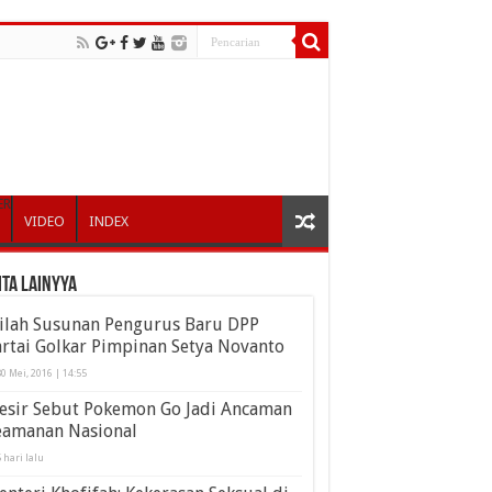
ER
VIDEO
INDEX
ita Lainyya
nilah Susunan Pengurus Baru DPP
rtai Golkar Pimpinan Setya Novanto
0 Mei, 2016 | 14:55
esir Sebut Pokemon Go Jadi Ancaman
eamanan Nasional
 hari lalu