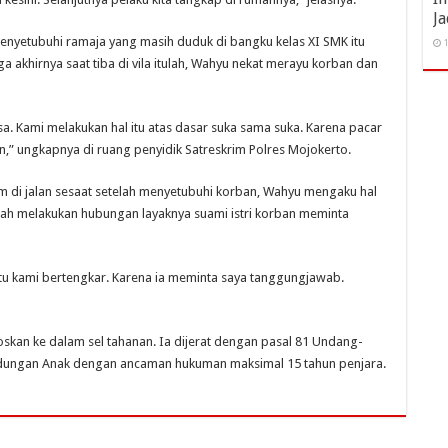
Ja
enyetubuhi ramaja yang masih duduk di bangku kelas XI SMK itu
1
a akhirnya saat tiba di vila itulah, Wahyu nekat merayu korban dan
a. Kami melakukan hal itu atas dasar suka sama suka. Karena pacar
n,” ungkapnya di ruang penyidik Satreskrim Polres Mojokerto.
 di jalan sesaat setelah menyetubuhi korban, Wahyu mengaku hal
telah melakukan hubungan layaknya suami istri korban meminta
tu kami bertengkar. Karena ia meminta saya tanggungjawab.
oskan ke dalam sel tahanan. Ia dijerat dengan pasal 81 Undang-
ndungan Anak dengan ancaman hukuman maksimal 15 tahun penjara.