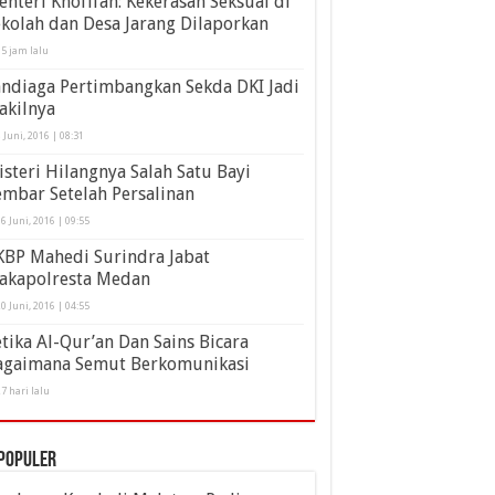
nteri Khofifah: Kekerasan Seksual di
kolah dan Desa Jarang Dilaporkan
5 jam lalu
ndiaga Pertimbangkan Sekda DKI Jadi
akilnya
 Juni, 2016 | 08:31
steri Hilangnya Salah Satu Bayi
mbar Setelah Persalinan
6 Juni, 2016 | 09:55
KBP Mahedi Surindra Jabat
akapolresta Medan
0 Juni, 2016 | 04:55
tika Al-Qur’an Dan Sains Bicara
agaimana Semut Berkomunikasi
7 hari lalu
populer