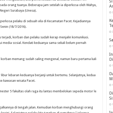
S
ada orang tuanya. Beberapa jam setelah ia diperkosa oleh Wahyu,
A
Negeri Surabaya (Unesa).
2
K
perkosa pelaku di sebuah vila di Kecamatan Pacet. Kejadiannya
Te
Senin (18/7/2016).
2
erjadi, korban dan pelaku sudah kerap menjalin komunikasi.
Sa
ui media sosial. Kendati keduanya sama sekali belum pernah
1
In
D
an korban memang sudah saling mengenal, namun baru pertama kali
1
Da
libur lebaran keduanya berjanji untuk bertemu. Selanjutnya, kedua
M
ke kawasan wisata Pacet.
1
ester 5 fakultas olah raga itu lantas membelokan sepeda motor le
Di
Si
1
alkannya di tengah jalan. Kemudian korban menghubungi orang
I
esini. Selanjutnya pelaku kita tangkap di rumahnya,” jelasnya.