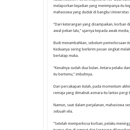
melaporkan kejadian yang menimpanya itu kep
mahasiswa yang duduk di bangku Universitas 
“Dari keterangan yang disampaikan, korban di
awal pekan lalu,” ujarnya kepada awak media, 
Budi menambahkan, sebelum pemerkosaan itu t
Keduanya sering berkirim pesan singkat melal
bertatap muka.
“Kenalnya sudah dua bulan. Antara pelaku d
itu bertemu,” imbuhnya.
Dari percakapan itulah, pada momentum akhir 
remaja yang dimabuk asmara itu lantas pergi 
Namun, saat dalam perjalanan, mahasiswa sem
sebuah vila.
“Setelah memperkosa korban, pelaku meningg
tuanya dan di jemput dan langsung dilaporkan k