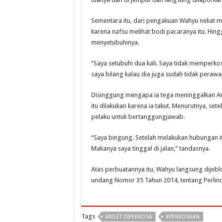
Sementara itu, dari pengakuan Wahyu nekat m
karena nafsu melihat bodi pacaranya itu. Hingg
menyetubuhinya.
“Saya setubuhi dua kali. Saya tidak memperkos
saya bilang kalau dia juga sudah tidak perawa
Disinggung mengapa ia tega meninggalkan Am
itu dilakukan karena ia takut. Menurutnya, se
pelaku untuk bertanggungjawab.
“Saya bingung. Setelah melakukan hubungan i
Makanya saya tinggal di jalan,” tandasnya.
Atas perbuatannya itu, Wahyu langsung dijebl
undang Nomor 35 Tahun 2014, tentang Perli
Tags
#ATLET DIPERKOSA
#PERKOSAAN