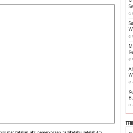
Me
Se
1
Sa
W
8
Mi
Ke
1
A
W
2
Ke
B
2
Ter
oso mengatakan, aksi pemerkosaan itu diketahui setelah Am