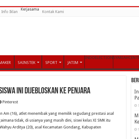
Kerjasama
Info Iklan
Kontak Kami
INDOELECTION
SYARIAHCENT
MAKER
SAINSTEK
SPORT
JATIM
Ber
iswa Ini Dijebloskan ke Penjara
I
Pa
Pinterest
3
 Am (16), atlet menembak yang memilik segudang prestasi asal
M
mana tidak, di usianya yang masih dini, siswi kelas XI SMK itu
K
Wahyu Arditya (20), asal Kecamatan Gondang, Kabupaten
5