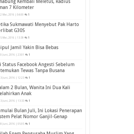
inabung Kembali Meletus, Radius
man 7 Kilometer
2 Mei, 2016 | 04:00
1
etika Sukmawati Menyebut Pak Harto
rlibat G30S
5 Mei, 2016 | 13:39
1
ipul Jamil Yakin Bisa Bebas
0 Juni, 2016 | 23:01
1
i Status Facebook Angesti Sebelum
itemukan Tewas Tanpa Busana
3 Juni, 2016 | 12:23
1
lam 2 Bulan, Wanita Ini Dua Kali
elahirkan Anak
3 Juni, 2016 | 13:33
1
mulai Bulan Juli, Ini Lokasi Penerapan
stem Pelat Nomor Ganjil-Genap
8 Juni, 2016 | 05:05
1
nilah Enam Pengusaha Muslim Yang