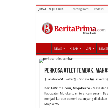
Tentang Kami
Redaksi
JUMAT , 22 JULI 2016
NEWS
KISAH
LIFE
NEWS
Perkosa Atlet Tembak, Mahas
Facebook
Twitter
Google +
LinkedIn
BeritaPrima.com, Mojokerto
- Masa depan
Kabupaten Mojokerto ini terancam suram. Bagai
menjadi korban pemerkosaan yang dilakukan 
Mojokerto.