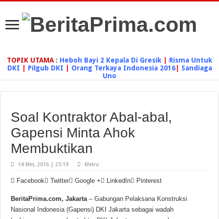
TOPIK UTAMA
:
Heboh Bayi 2 Kepala Di Gresik
|
Risma Untuk
DKI
|
Pilgub DKI
|
Orang Terkaya Indonesia 2016
|
Sandiaga
Uno
Soal Kontraktor Abal-abal,
Gapensi Minta Ahok
Membuktikan
14 Mei, 2016 | 23:19
Metro
Facebook
Twitter
Google +
LinkedIn
Pinterest
BeritaPrima.com, Jakarta
– Gabungan Pelaksana Konstruksi
Nasional Indonesia (Gapensi) DKI Jakarta sebagai wadah