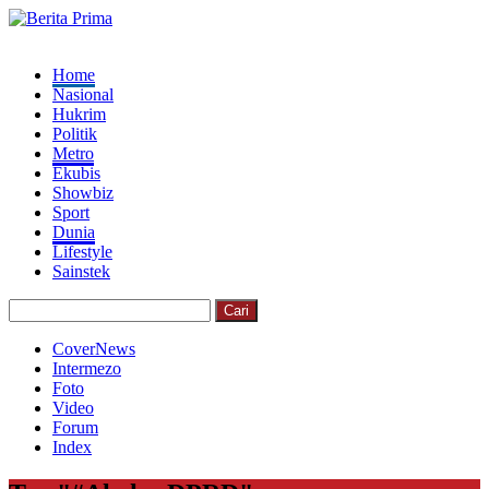
Home
Nasional
Hukrim
Politik
Metro
Ekubis
Showbiz
Sport
Dunia
Lifestyle
Sainstek
CoverNews
Intermezo
Foto
Video
Forum
Index