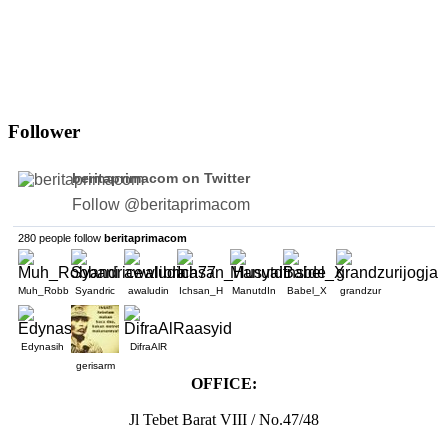
Follower
beritaprimacom
on Twitter
Follow @beritaprimacom
280 people follow
beritaprimacom
Muh_Robb
Syandric
awaludin
Ichsan_H
ManutdIn
Babel_X
grandzur
Edynasih
DifraAlR
gerisarm
OFFICE:
Jl Tebet Barat VIII / No.47/48