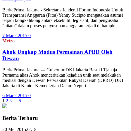
BeritaPrima, Jakarta - Sekretaris Jenderal Forum Indonesia Untuk
Transparansi Anggaran (Fitra) Yenny Sucipto mengatakan asumsi
terjadi kongkalikong antara eksekutif, legislatif, dan pengusaha
“hitam” dalam proses penyusunan anggaran terjadi di hampir
7 Maret 2015
0
Metro
Ahok Ungkap Modus Permainan APBD Oleh
Dewan
BeritaPrima, Jakarta — Gubernur DKI Jakarta Basuki Tjahaja
Purnama alias Ahok menceritakan kejadian unik saat melakukan
mediasi dengan Dewan Perwakilan Rakyat Daerah (DPRD) DKI
Jakarta di Kantor Kementerian Dalam Negeri
6 Maret 2015
0
1
2
3
…
5
Berita Terbaru
20 Mei 2015
22:18