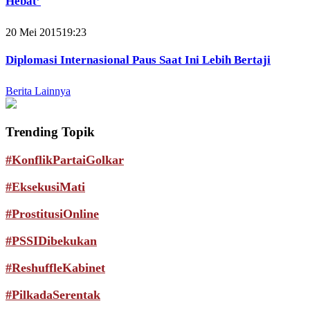
Hebat’
20 Mei 2015
19:23
Diplomasi Internasional Paus Saat Ini Lebih Bertaji
Berita Lainnya
Trending Topik
#KonflikPartaiGolkar
#EksekusiMati
#ProstitusiOnline
#PSSIDibekukan
#ReshuffleKabinet
#PilkadaSerentak