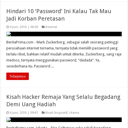
Hindari 10 ‘Password’ Ini Kalau Tak Mau
Jadi Korban Peretasan
9 Juni, 2016 | 06:09
Internet
BeritaPrima.com - Mark Zuckerberg, sebagai salah seorang petinggi
perusahaan internet ternama, ternyata tidak memilih password yang
terlalu ribet, bahkan relatif mudah untuk diterka. Zuckerberg, sang raja
medsos, ternyata menggunakan password, “dadada”. Ya,
sesederhana itu. Password ...
Selanjutnya
Kisah Hacker Remaja Yang Selalu Begadang
Demi Uang Hadiah
6 Juni, 2016 | 09:41
Kisah Inspiratif
,
Utama
BeritaPeima.com, Jakarta - Alex Coltuneac suka sekali begadang.