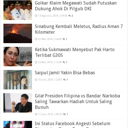
Golkar Klaim Megawati Sudah Putuskan
Dukung Ahok Di Pilgub DKI
13 Agustus, 2016 | 04:06
2
Sinabung Kembali Meletus, Radius Aman 7
Kilometer
22 Mei, 2016 | 04:00
1
Ketika Sukmawati Menyebut Pak Harto
Terlibat G30S
25 Mei, 2016 | 13:39
1
Saipul Jamil Yakin Bisa Bebas
10 Juni, 2016 | 23:01
1
Gila! Presiden Filipina vs Bandar Narkoba
Saling Tawarkan Hadiah Untuk Saling
Bunuh
11 Juni, 2016 | 09:25
1
Ini Status Facebook Angesti Sebelum