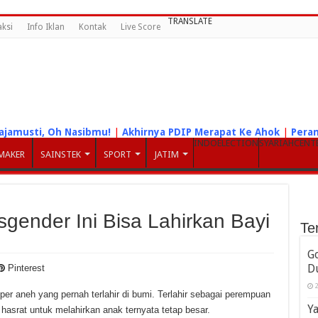
TRANSLATE
ksi
Info Iklan
Kontak
Live Score
ajamusti, Oh Nasibmu!
|
Akhirnya PDIP Merapat Ke Ahok
|
Peram
INDOELECTION
SYARIAHCENT
MAKER
SAINSTEK
SPORT
JATIM
sgender Ini Bisa Lahirkan Bayi
Te
G
D
Pinterest
2
per aneh yang pernah terlahir di bumi. Terlahir sebagai perempuan
Ya
 hasrat untuk melahirkan anak ternyata tetap besar.