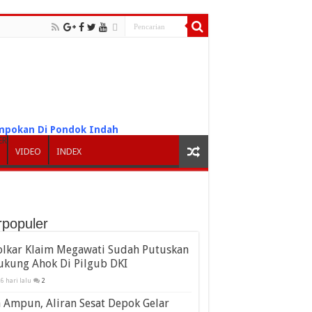
pokan Di Pondok Indah
ER
VIDEO
INDEX
rpopuler
olkar Klaim Megawati Sudah Putuskan
ukung Ahok Di Pilgub DKI
6 hari lalu
2
 Ampun, Aliran Sesat Depok Gelar