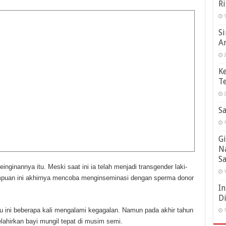
Ri
1
S
A
2
K
Te
2
Sa
1
Gi
N
S
nginannya itu. Meski saat ini ia telah menjadi transgender laki-
1
puan ini akhirnya mencoba menginseminasi dengan sperma donor
In
D
lu ini beberapa kali mengalami kegagalan. Namun pada akhir tahun
1
ahirkan bayi mungil tepat di musim semi.