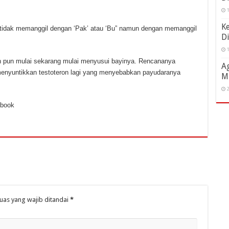
1
K
 tidak memanggil dengan ‘Pak’ atau ‘Bu” namun dengan memanggil
Di
1
nn pun mulai sekarang mulai menyusui bayinya. Rencananya
Ag
 menyuntikkan testoteron lagi yang menyebabkan payudaranya
M
2
ebook
uas yang wajib ditandai
*