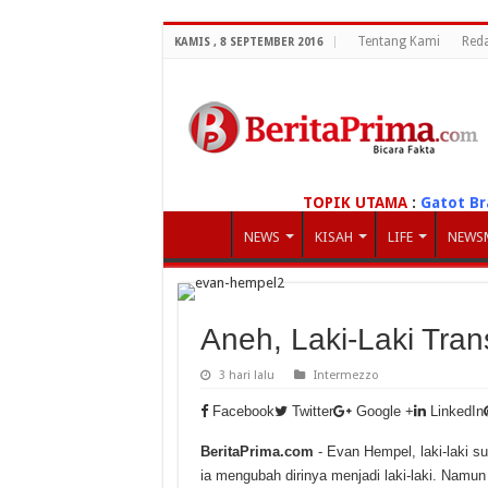
Tentang Kami
Reda
KAMIS , 8 SEPTEMBER 2016
TOPIK UTAMA
:
Gatot Br
NEWS
KISAH
LIFE
NEWS
Aneh, Laki-Laki Tran
3 hari lalu
Intermezzo
Facebook
Twitter
Google +
LinkedIn
BeritaPrima.com
- Evan Hempel, laki-laki su
ia mengubah dirinya menjadi laki-laki. Namun