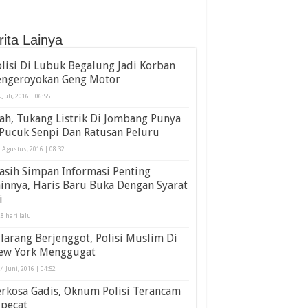
rita Lainya
lisi Di Lubuk Begalung Jadi Korban
engeroyokan Geng Motor
 Juli, 2016 | 06:55
h, Tukang Listrik Di Jombang Punya
Pucuk Senpi Dan Ratusan Peluru
 Agustus, 2016 | 08:32
asih Simpan Informasi Penting
innya, Haris Baru Buka Dengan Syarat
i
8 hari lalu
larang Berjenggot, Polisi Muslim Di
ew York Menggugat
4 Juni, 2016 | 04:52
rkosa Gadis, Oknum Polisi Terancam
ipecat