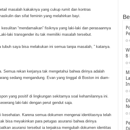
etail masalah kakaknya yang cukup rumit dan kontras
Be
maskulin dan sifat feminin yang melahirkan bayi.
Po
 kesulitan “mendamaikan” fisiknya yang laki-laki dan perasaannya
P
aki-laki transgender itu tak memiliki masalah tersebut.
4
 tubuh saya bisa melakukan ini semua tanpa masalah, ” katanya.
Wa
8 
9
a. Semua rekan kerjanya tak mengetahui bahwa dirinya adalah
M
La
ekarang sedang mengandung. Evan yang tinggal di Boston ini diam-
In
2
on yang positif di lingkungan sekitarnya soal kehamilannya ini.
Di
erang laki-laki dengan perut gendut saja.
N
2
nsi kesehatan. Karena semua dokumen mengenai identitasnya telah
 tak bisa meyakinkan para petugas asuransi bahwa dirinya
Pe
tkan asuransi tersebut ia terpaksa mengubah dokumen identitas
D