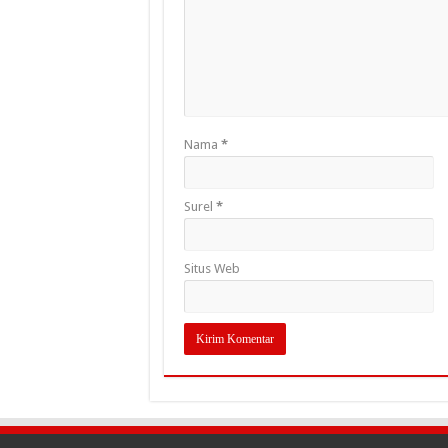
Nama
*
Surel
*
Situs Web