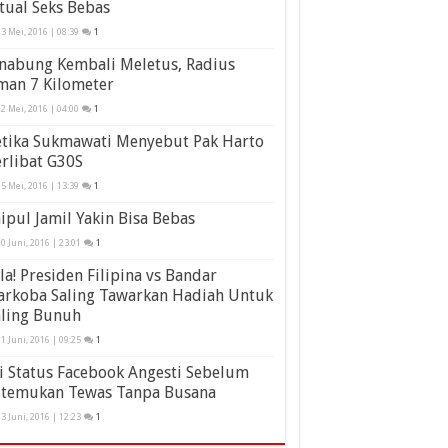
tual Seks Bebas
3 Mei, 2016 | 08:39
1
inabung Kembali Meletus, Radius
man 7 Kilometer
2 Mei, 2016 | 04:00
1
etika Sukmawati Menyebut Pak Harto
rlibat G30S
5 Mei, 2016 | 13:39
1
ipul Jamil Yakin Bisa Bebas
0 Juni, 2016 | 23:01
1
la! Presiden Filipina vs Bandar
arkoba Saling Tawarkan Hadiah Untuk
aling Bunuh
1 Juni, 2016 | 09:25
1
i Status Facebook Angesti Sebelum
itemukan Tewas Tanpa Busana
3 Juni, 2016 | 12:23
1