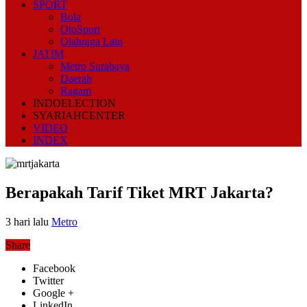
SPORT
Bola
OtoSport
Olahraga Lain
JATIM
Metro Surabaya
Daerah
Ragam
INDOELECTION
SYARIAHCENTER
VIDEO
INDEX
Berapakah Tarif Tiket MRT Jakarta?
3 hari lalu
Metro
Share
Facebook
Twitter
Google +
LinkedIn