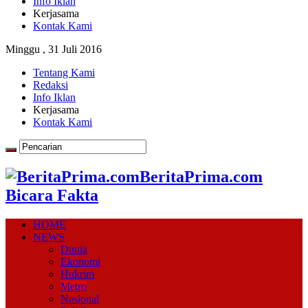
Info Iklan
Kerjasama
Kontak Kami
Minggu , 31 Juli 2016
Tentang Kami
Redaksi
Info Iklan
Kerjasama
Kontak Kami
BeritaPrima.com
Bicara Fakta
HOME
NEWS
Dunia
Ekonomi
Hukrim
Metro
Nasional