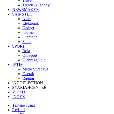
Travel
Trends & Hobby
NEWSMAKER
SAINSTEK
Alam
Elektronik
Gadget
Internet
Otomotif
Sains
SPORT
Bola
OtoSport
Olahraga Lain
JATIM
Metro Surabaya
Daerah
Ragam
INDOELECTION
SYARIAHCENTER
VIDEO
INDEX
Tentang Kami
Redaksi