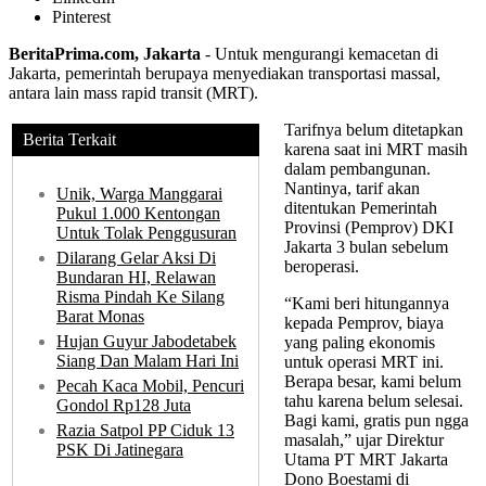
Pinterest
BeritaPrima.com, Jakarta
- Untuk mengurangi kemacetan di
Jakarta, pemerintah berupaya menyediakan transportasi massal,
antara lain mass rapid transit (MRT).
Tarifnya belum ditetapkan
Berita Terkait
karena saat ini MRT masih
dalam pembangunan.
Nantinya, tarif akan
Unik, Warga Manggarai
ditentukan Pemerintah
Pukul 1.000 Kentongan
Provinsi (Pemprov) DKI
Untuk Tolak Penggusuran
Jakarta 3 bulan sebelum
Dilarang Gelar Aksi Di
beroperasi.
Bundaran HI, Relawan
Risma Pindah Ke Silang
“Kami beri hitungannya
Barat Monas
kepada Pemprov, biaya
Hujan Guyur Jabodetabek
yang paling ekonomis
Siang Dan Malam Hari Ini
untuk operasi MRT ini.
Berapa besar, kami belum
Pecah Kaca Mobil, Pencuri
tahu karena belum selesai.
Gondol Rp128 Juta
Bagi kami, gratis pun ngga
Razia Satpol PP Ciduk 13
masalah,” ujar Direktur
PSK Di Jatinegara
Utama PT MRT Jakarta
Dono Boestami di