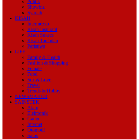
Politik
Showbiz
Syariah
KISAH
Intermezzo
Kisah Inspiratif
Kisah Sukses
Kisah Tauladan
Peristiwa
LIFE
Family & Health
Fashion & Shopping
Female
Food
Sex & Love
Travel
Trends & Hobby
NEWSMAKER
SAINSTEK
Alam
Elektronik
Gadget
Internet
Otomotif
Sains