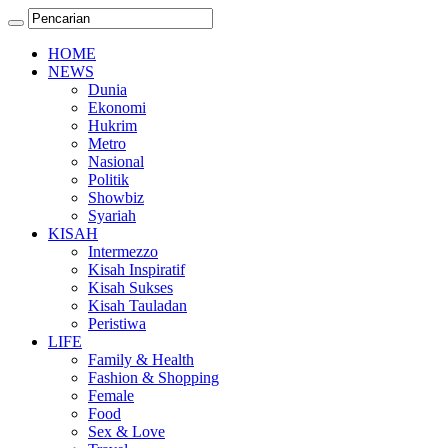
HOME
NEWS
Dunia
Ekonomi
Hukrim
Metro
Nasional
Politik
Showbiz
Syariah
KISAH
Intermezzo
Kisah Inspiratif
Kisah Sukses
Kisah Tauladan
Peristiwa
LIFE
Family & Health
Fashion & Shopping
Female
Food
Sex & Love