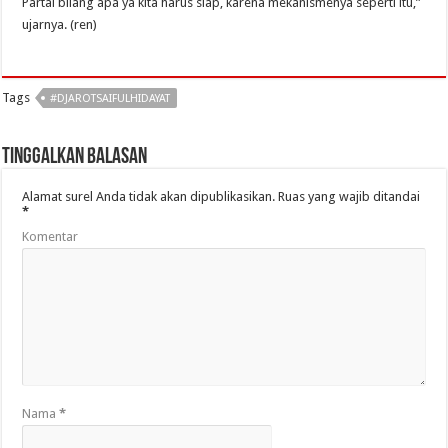
Partai bilang apa ya kita harus siap, karena mekanismenya seperti itu,”
ujarnya. (ren)
Tags
#DJAROTSAIFULHIDAYAT
Tinggalkan Balasan
Alamat surel Anda tidak akan dipublikasikan.
Ruas yang wajib ditandai
*
Komentar
Nama
*