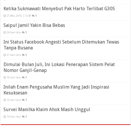
Ketika Sukmawati Menyebut Pak Harto Terlibat G30S
25 Mei, 2016 | 13:39
1
Saipul Jamil Yakin Bisa Bebas
24 hari lalu
1
Ini Status Facebook Angesti Sebelum Ditemukan Tewas
Tanpa Busana
21 hari lalu
1
Dimulai Bulan Juli, Ini Lokasi Penerapan Sistem Pelat
Nomor Ganjil-Genap
16 hari lalu
1
Inilah Enam Pengusaha Muslim Yang Jadi Inspirasi
Kesuksesan
16 hari lalu
1
Survei Manilka Klaim Ahok Masih Unggul
14 hari lalu
1