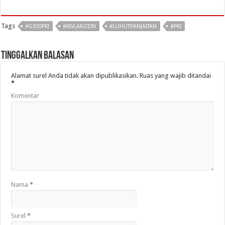
Tags
#G30SPKI
#KIVLANZEIN
#LUHUTPANJAITAN
#PKI
Tinggalkan Balasan
Alamat surel Anda tidak akan dipublikasikan.
Ruas yang wajib ditandai
*
Komentar
Nama
*
Surel
*