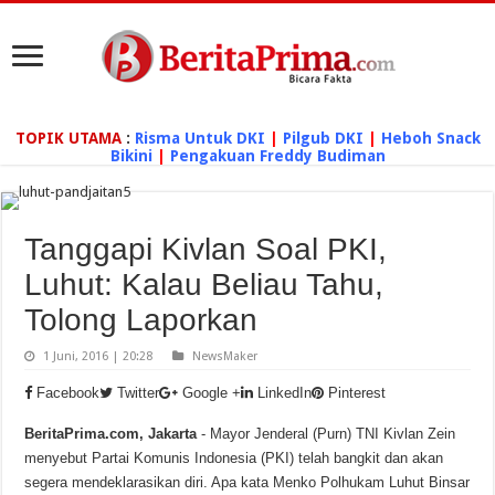
TOPIK UTAMA
:
Risma Untuk DKI
|
Pilgub DKI
|
Heboh Snack
Bikini
|
Pengakuan Freddy Budiman
Tanggapi Kivlan Soal PKI,
Luhut: Kalau Beliau Tahu,
Tolong Laporkan
1 Juni, 2016 | 20:28
NewsMaker
Facebook
Twitter
Google +
LinkedIn
Pinterest
BeritaPrima.com, Jakarta
- Mayor Jenderal (Purn) TNI Kivlan Zein
menyebut Partai Komunis Indonesia (PKI) telah bangkit dan akan
segera mendeklarasikan diri. Apa kata Menko Polhukam Luhut Binsar